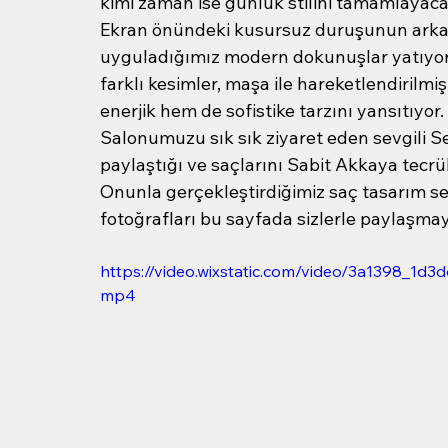
kimi zaman ise günlük stilini tamamlayaca
Ekran önündeki kusursuz duruşunun arkası
uyguladığımız modern dokunuşlar yatıyor
farklı kesimler, maşa ile hareketlendirilmi
enerjik hem de sofistike tarzını yansıtıyor.
Salonumuzu sık sık ziyaret eden sevgili Sev
paylaştığı ve saçlarını Sabit Akkaya tecrü
Onunla gerçekleştirdiğimiz saç tasarım ser
fotoğrafları bu sayfada sizlerle paylaşm
https://video.wixstatic.com/video/3a1398_
mp4