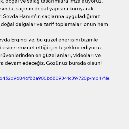
k, doğal ve salaş tasarımlara imza atıyoruz.
nda, saçının doğal yapısını koruyarak 
. Sevda Hanım'ın saçlarına uyguladığımız 
ş doğal dalgalar ve zarif toplamalar; onun hem 
da Erginci’ye, bu güzel enerjisini bizimle 
besine emanet ettiği için teşekkür ediyoruz. 
üvenlerinden en güzel anları, videoları ve 
aya devam edeceğiz. Gözünüz burada olsun!
1d3dd452d96846f88a900b6809341c39/720p/mp4/file.