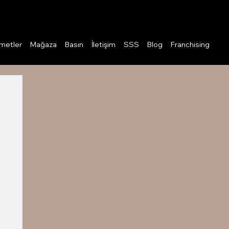
Giriş
metler
Mağaza
Basın
İletişim
SSS
Blog
Franchising