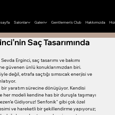
Puanları Görüntüle
sayfa
Salonlar
Galeri
Gentlemen's Club
Hakkımızda
Hiz
nci'nin Saç Tasarımında
ü Sevda Erginci, saç tasarımı ve bakımı 
e güvenen ünlü konuklarımızdan biri. 
e değil, etrafa saçtığı sımsıcak enerjisi ve 
latıyor.
 bir yaratım sürecine dönüşüyor. Kendisi 
 ve her modeli kendine has bir duruşla taşımayı 
ezen’e Gidiyoruz! Senfonik" gibi çok özel 
kesimi ve hareketli bir şekillendirme yapıyoruz; 