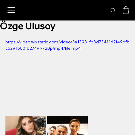
Özge Ulusoy
https://video.wixstatic.com/video/3a1398_fb8d7341162f49dfb
c5291500fb2749f/720p/mp4/file.mp4